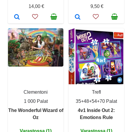
14,00 €
9,50 €
Clementoni
Trefl
1 000 Palat
35+48+54+70 Palat
The Wonderful Wizard of
4v1 Inside Out 2:
Oz
Emotions Rule
Varastossa (1)
Varastossa (1)