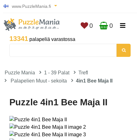
www.PuzzleMania.fi
0
0
13341
palapeliä varastossa
Puzzle Mania
1 - 39 Palat
Trefl
Palapelien Muut - sekoita
4in1 Bee Maja II
Puzzle 4in1 Bee Maja II