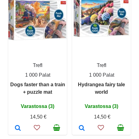
Trefl
Trefl
1 000 Palat
1 000 Palat
Dogs faster than a train
Hydrangea fairy tale
+ puzzle mat
world
Varastossa (3)
Varastossa (3)
14,50 €
14,50 €