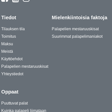
Tiedot
Mielenkiintoisia faktoja
Tilauksen tila
Palapelien mestaruuskisat
Toimitus
Suurimmat palapelimaniakot
Maksu
Meistä
Käyttöehdot
Palapelien mestaruuskisat
Yhteystiedot
Oppaat
Puuttuvat palat
Kuinka palapeli liimataan