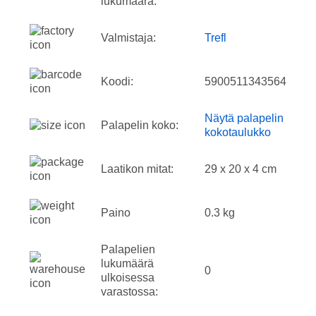
lukumäärä:
Valmistaja:
Trefl
Koodi:
5900511343564
Näytä palapelin
Palapelin koko:
kokotaulukko
Laatikon mitat:
29 x 20 x 4 cm
Paino
0.3 kg
Palapelien
lukumäärä
0
ulkoisessa
varastossa: